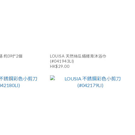
絡 約3吋*2個
LOUISA 天然絲瓜絡搓背沐浴巾
(#041943LI)
HK$29.00