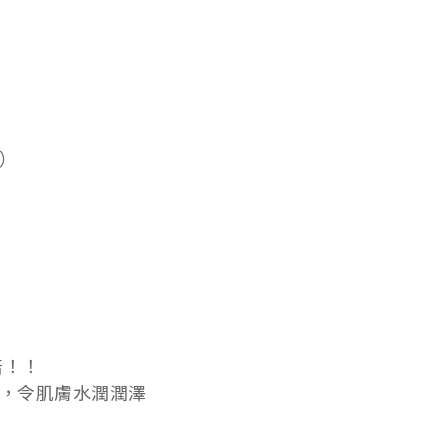
鈉）
倍！！
，令肌膚水潤潤澤