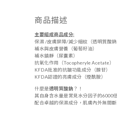
商品描述
主要組成
商
品成分:
保濕 /皮膚屏障/減少細紋（透明質酸
補水與皮膚營養（葡萄籽油）
補水鎮靜（尿囊素）
抗氧化作用（Tocopheryle Acetate）
KFDA批准的抗皺功能成分（腺苷）
KFDA認證的亮膚成分（煙酰胺）
什麼是
透明質酸鈉
？！
其自身含水量是常見水分因子的6000
配合卓越的保濕成分，肌膚內外無間斷