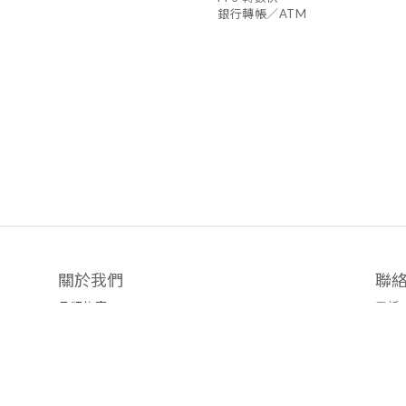
銀行轉帳／ATM
關於我們
聯
品牌故事
電話
Facebook 專頁
客戶服
辦公時
電郵 :