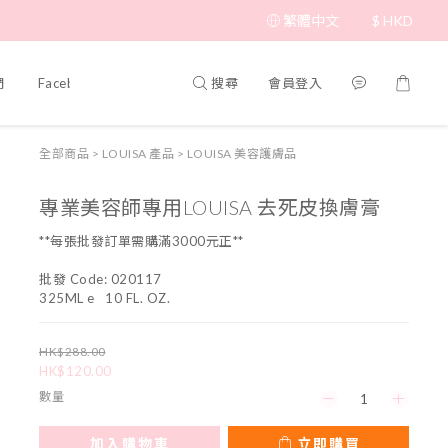
繁體中文
$
HKD
搜尋
會員登入
們
Facebook 專頁
全部商品
>
LOUISA 產品
>
LOUISA 美容護膚品
專業美容師專用LOUISA 去死皮換膚膏
**每張批發訂單需購滿3000元正**
批發 Code: 020117
325ML e   10 FL. OZ.
HK$288.00
HK$120.00
數量
加入購物車
立即購買