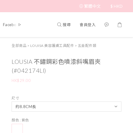
繁體中文
$
HKD
搜尋
會員登入
Facebook 專頁
全部商品
>
LOUISA 美容護膚工具配件
>
五金配件類
LOUSIA 不鏽鋼彩色噴漆斜嘴眉夾
(#042174LI)
HK$29.00
尺寸
顏色
: 紫色